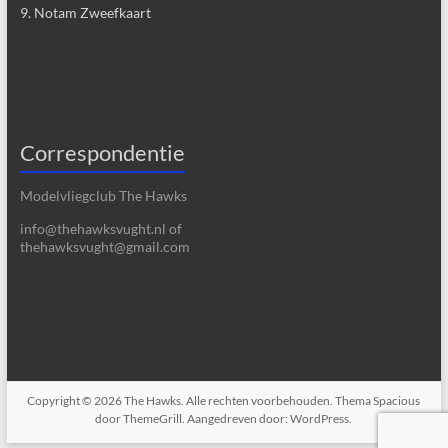
9. Notam Zweefkaart
Correspondentie
Modelvliegclub The Hawks
info@thehawksvught.nl of
thehawksvught@gmail.com
Copyright © 2026
The Hawks
. Alle rechten voorbehouden. Thema
Spacious
door ThemeGrill. Aangedreven door:
WordPress
.