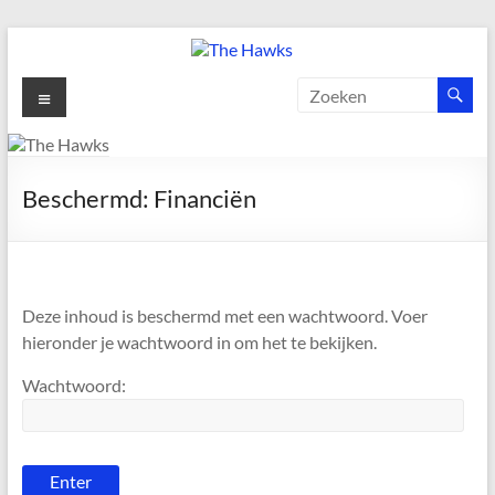
Ga
naar
de
The
Menu
inhoud
Hawks
Dé
Beschermd: Financiën
gezelligste
Modelvliegclub
van
Vught
Deze inhoud is beschermd met een wachtwoord. Voer
hieronder je wachtwoord in om het te bekijken.
Wachtwoord: