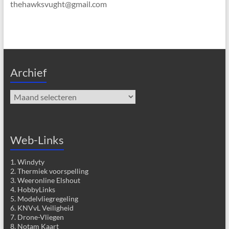
thehawksvught@gmail.com
Archief
Archief
Web-Links
1. Windyty
2. Thermiek voorspelling
3. Weeronline Elshout
4. HobbyLinks
5. Modelvliegregeling
6. KNVvL Veiligheid
7. Drone-Vliegen
8. Notam Kaart