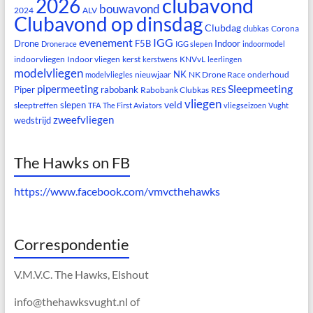
clubavond
2026
bouwavond
2024
ALV
Clubavond op dinsdag
Clubdag
Corona
clubkas
evenement
IGG
Drone
F5B
Indoor
Dronerace
IGG slepen
indoormodel
indoorvliegen
Indoor vliegen
kerst
KNVvL
kerstwens
leerlingen
modelvliegen
NK
nieuwjaar
NK Drone Race
onderhoud
modelvliegles
Sleepmeeting
pipermeeting
Piper
rabobank
Rabobank Clubkas
RES
vliegen
veld
slepen
sleeptreffen
TFA
The First Aviators
vliegseizoen
Vught
zweefvliegen
wedstrijd
The Hawks on FB
https://www.facebook.com/vmvcthehawks
Correspondentie
V.M.V.C. The Hawks, Elshout
info@thehawksvught.nl of