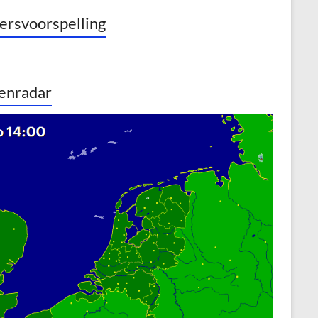
rsvoorspelling
enradar