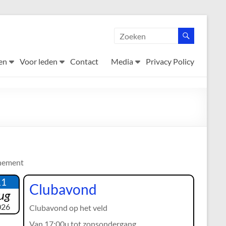
en
Voor leden
Contact
Media
Privacy Policy
nement
11
Clubavond
ug
026
Clubavond op het veld
Van 17:00u tot zonsondergang