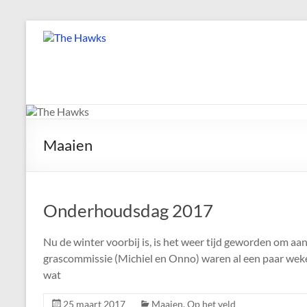
Ga
naar
The
de
Hawks
inhoud
Dé
gezelligste
Modelvliegclub
Maaien
van
Vught
Onderhoudsdag 2017
Nu de winter voorbij is, is het weer tijd geworden om aa
grascommissie (Michiel en Onno) waren al een paar weke
wat
25 maart 2017
Maaien
,
Op het veld