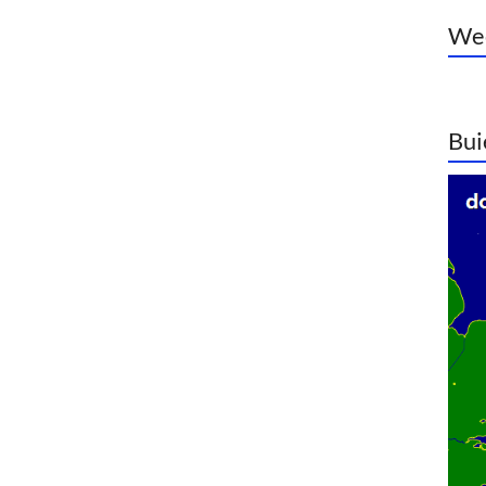
Wee
Bui