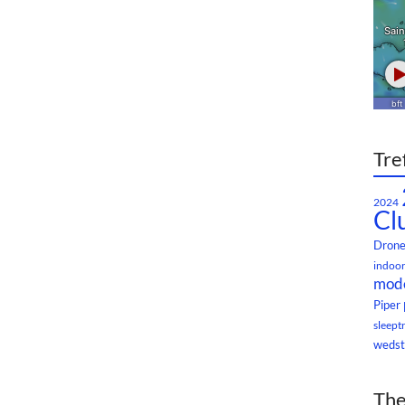
Tre
2024
Cl
Dron
indoor
mode
Piper
sleept
wedst
The