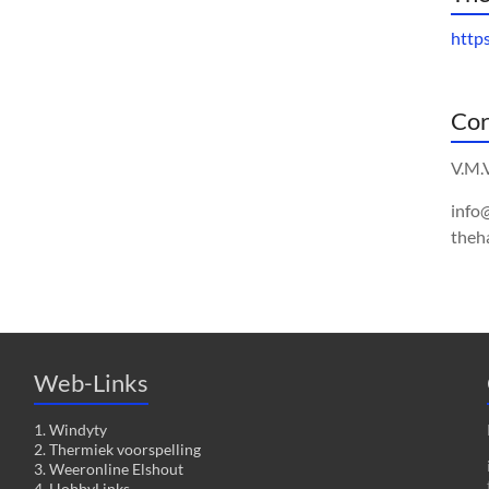
http
Cor
V.M.
info
theh
Web-Links
1. Windyty
2. Thermiek voorspelling
3. Weeronline Elshout
4. HobbyLinks