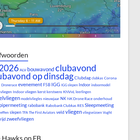
fwoorden
clubavond
2026
bouwavond
ALV
ubavond op dinsdag
Clubdag
Corona
clubkas
evenement
IGG
e
F5B
Indoor
Dronerace
IGG slepen
indoormodel
vliegen
Indoor vliegen
kerst
KNVvL
kerstwens
leerlingen
lvliegen
NK
nieuwjaar
NK Drone Race
onderhoud
modelvliegles
Sleepmeeting
pipermeeting
rabobank
Rabobank Clubkas
RES
vliegen
veld
slepen
reffen
TFA
The First Aviators
vliegseizoen
Vught
zweefvliegen
rijd
 Hawks on FB