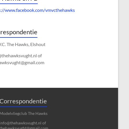
s://www.facebook.com/vmvcthehawks
respondentie
V.C. The Hawks, Elshout
@thehawksvught.nl of
awksvught@gmail.com
Correspondentie
Modelvliegclub The Hawks
info@thehawksvught.nl of
thehawksvught@gmail.com