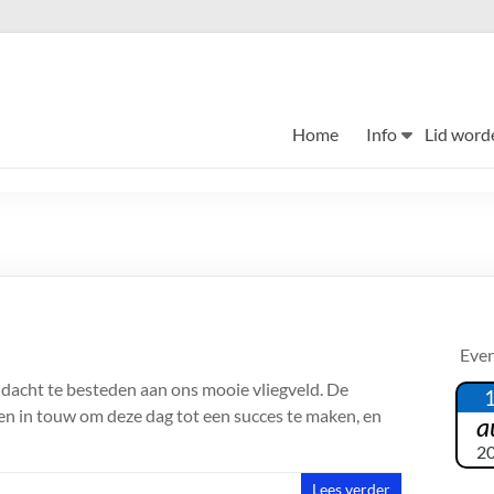
Home
Info
Lid word
Eve
ndacht te besteden aan ons mooie vliegveld. De
n in touw om deze dag tot een succes te maken, en
a
2
Lees verder