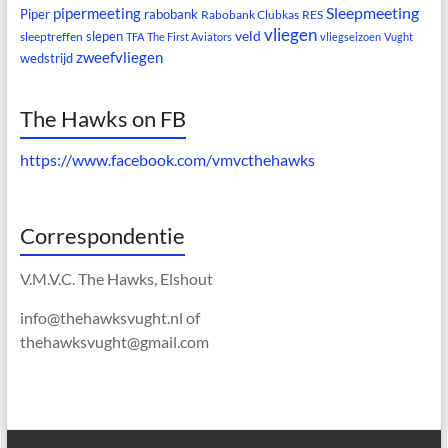
Sleepmeeting
pipermeeting
Piper
rabobank
Rabobank Clubkas
RES
vliegen
veld
slepen
sleeptreffen
TFA
The First Aviators
vliegseizoen
Vught
zweefvliegen
wedstrijd
The Hawks on FB
https://www.facebook.com/vmvcthehawks
Correspondentie
V.M.V.C. The Hawks, Elshout
info@thehawksvught.nl of
thehawksvught@gmail.com