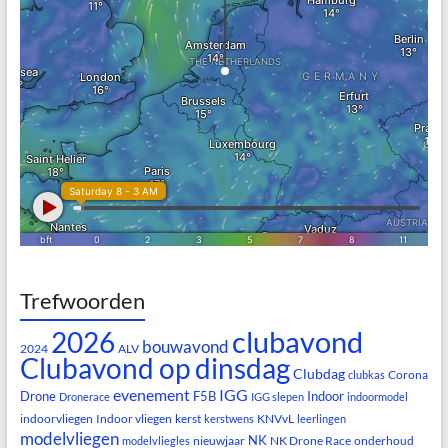
Trefwoorden
clubavond
2026
bouwavond
2024
ALV
Clubavond op dinsdag
Clubdag
Corona
clubkas
evenement
IGG
Drone
F5B
Indoor
Dronerace
IGG slepen
indoormodel
indoorvliegen
Indoor vliegen
kerst
KNVvL
kerstwens
leerlingen
modelvliegen
NK
nieuwjaar
NK Drone Race
onderhoud
modelvliegles