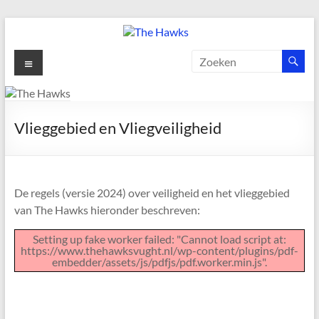
Ga
naar
de
The
Menu
inhoud
Hawks
Dé
Vlieggebied en Vliegveiligheid
gezelligste
Modelvliegclub
van
Vught
De regels (versie 2024) over veiligheid en het vlieggebied
van The Hawks hieronder beschreven:
Setting up fake worker failed: "Cannot load script at:
https://www.thehawksvught.nl/wp-content/plugins/pdf-
embedder/assets/js/pdfjs/pdf.worker.min.js".