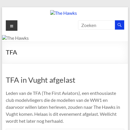
Ga
naar
de
The
Menu
inhoud
Hawks
Dé
TFA
gezelligste
Modelvliegclub
van
Vught
TFA in Vught afgelast
Leden van de TFA (The First Aviators), een enthousiaste
club modelvliegers die de modellen van de WW1 en
daarvoor willen laten herleven, zouden naar The Hawks in
Vught komen. Helaas is dit evenement afgelast. Wellicht
wordt het later nog herhaald.