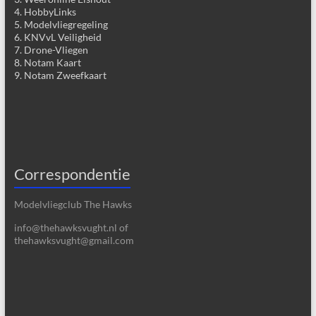
4. HobbyLinks
5. Modelvliegregeling
6. KNVvL Veiligheid
7. Drone-Vliegen
8. Notam Kaart
9. Notam Zweefkaart
Correspondentie
Modelvliegclub The Hawks
info@thehawksvught.nl of
thehawksvught@gmail.com