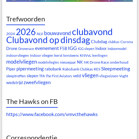
Trefwoorden
clubavond
2026
bouwavond
2024
ALV
Clubavond op dinsdag
Clubdag
Corona
clubkas
evenement
IGG
Drone
F5B
Indoor
Dronerace
IGG slepen
indoormodel
indoorvliegen
Indoor vliegen
kerst
KNVvL
kerstwens
leerlingen
modelvliegen
NK
nieuwjaar
NK Drone Race
onderhoud
modelvliegles
Sleepmeeting
pipermeeting
Piper
rabobank
Rabobank Clubkas
RES
vliegen
veld
slepen
sleeptreffen
TFA
The First Aviators
vliegseizoen
Vught
zweefvliegen
wedstrijd
The Hawks on FB
https://www.facebook.com/vmvcthehawks
Correspondentie