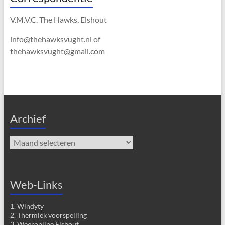
V.M.V.C. The Hawks, Elshout
info@thehawksvught.nl of
thehawksvught@gmail.com
Archief
Archief
Web-Links
1. Windyty
2. Thermiek voorspelling
3. Weeronline Elshout