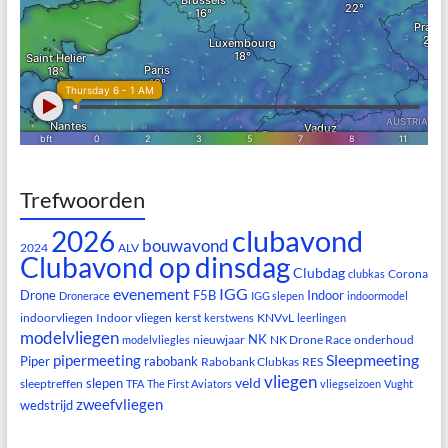
Trefwoorden
clubavond
2026
bouwavond
2024
ALV
Clubavond op dinsdag
Clubdag
Corona
clubkas
evenement
IGG
Drone
F5B
Indoor
Dronerace
IGG slepen
indoormodel
indoorvliegen
Indoor vliegen
kerst
KNVvL
kerstwens
leerlingen
modelvliegen
NK
nieuwjaar
NK Drone Race
onderhoud
modelvliegles
Sleepmeeting
pipermeeting
Piper
rabobank
Rabobank Clubkas
RES
vliegen
veld
slepen
sleeptreffen
TFA
The First Aviators
vliegseizoen
Vught
zweefvliegen
wedstrijd