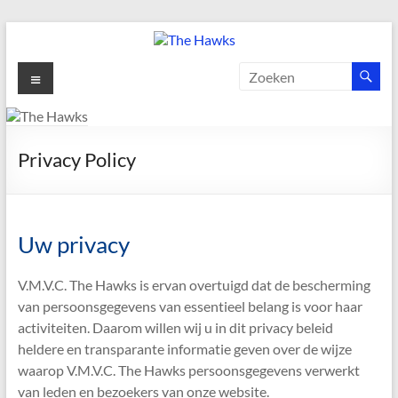
Ga
naar
de
The
Menu
inhoud
Hawks
Dé
Privacy Policy
gezelligste
Modelvliegclub
van
Vught
Uw privacy
V.M.V.C. The Hawks is ervan overtuigd dat de bescherming
van persoonsgegevens van essentieel belang is voor haar
activiteiten. Daarom willen wij u in dit privacy beleid
heldere en transparante informatie geven over de wijze
waarop V.M.V.C. The Hawks persoonsgegevens verwerkt
van leden en bezoekers van onze website.