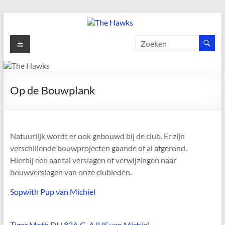
Ga
naar
de
The
Menu
inhoud
Hawks
Dé
Op de Bouwplank
gezelligste
Modelvliegclub
van
Vught
Natuurlijk wordt er ook gebouwd bij de club. Er zijn
verschillende bouwprojecten gaande of al afgerond.
Hierbij een aantal verslagen of verwijzingen naar
bouwverslagen van onze clubleden.
Sopwith Pup van Michiel
Tiger Moth DH 82A G-AJHS van Michiel