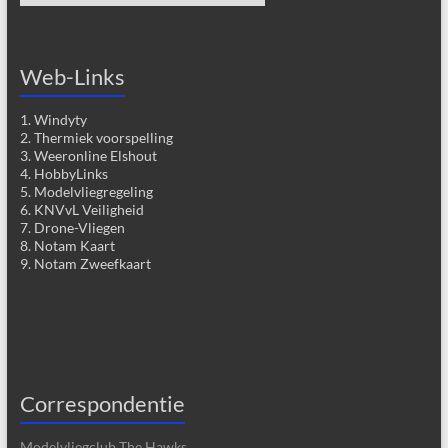
Web-Links
1. Windyty
2. Thermiek voorspelling
3. Weeronline Elshout
4. HobbyLinks
5. Modelvliegregeling
6. KNVvL Veiligheid
7. Drone-Vliegen
8. Notam Kaart
9. Notam Zweefkaart
Correspondentie
Modelvliegclub The Hawks