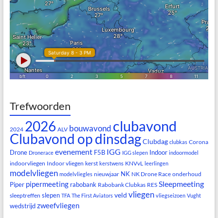
Trefwoorden
clubavond
2026
bouwavond
2024
ALV
Clubavond op dinsdag
Clubdag
Corona
clubkas
evenement
IGG
Drone
F5B
Indoor
Dronerace
IGG slepen
indoormodel
indoorvliegen
Indoor vliegen
kerst
KNVvL
kerstwens
leerlingen
modelvliegen
NK
nieuwjaar
NK Drone Race
onderhoud
modelvliegles
Sleepmeeting
pipermeeting
Piper
rabobank
Rabobank Clubkas
RES
vliegen
veld
slepen
sleeptreffen
TFA
The First Aviators
vliegseizoen
Vught
zweefvliegen
wedstrijd