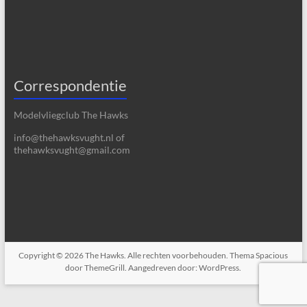
Correspondentie
Modelvliegclub The Hawks
info@thehawksvught.nl of
thehawksvught@gmail.com
Copyright © 2026
The Hawks
. Alle rechten voorbehouden. Thema
Spacious
door ThemeGrill. Aangedreven door:
WordPress
.