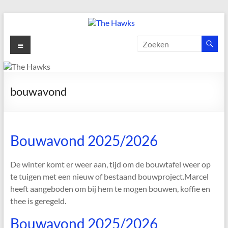
Ga
naar
de
The
Menu
inhoud
Hawks
Dé
bouwavond
gezelligste
Modelvliegclub
van
Vught
Bouwavond 2025/2026
De winter komt er weer aan, tijd om de bouwtafel weer op
te tuigen met een nieuw of bestaand bouwproject.Marcel
heeft aangeboden om bij hem te mogen bouwen, koffie en
thee is geregeld.
Bouwavond 2025/2026