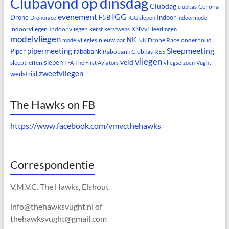
Clubavond op dinsdag
Clubdag
Corona
clubkas
evenement
IGG
Drone
F5B
Indoor
Dronerace
IGG slepen
indoormodel
indoorvliegen
Indoor vliegen
kerst
KNVvL
kerstwens
leerlingen
modelvliegen
NK
nieuwjaar
NK Drone Race
onderhoud
modelvliegles
Sleepmeeting
pipermeeting
Piper
rabobank
Rabobank Clubkas
RES
vliegen
veld
slepen
sleeptreffen
TFA
The First Aviators
vliegseizoen
Vught
zweefvliegen
wedstrijd
The Hawks on FB
https://www.facebook.com/vmvcthehawks
Correspondentie
V.M.V.C. The Hawks, Elshout
info@thehawksvught.nl of
thehawksvught@gmail.com