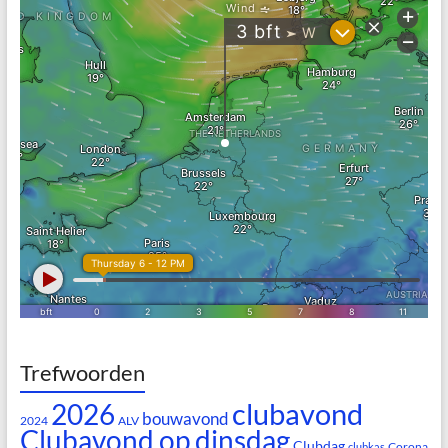
Trefwoorden
clubavond
2026
bouwavond
2024
ALV
Clubavond op dinsdag
Clubdag
Corona
clubkas