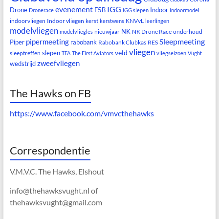
evenement
IGG
Drone
F5B
Indoor
Dronerace
IGG slepen
indoormodel
indoorvliegen
Indoor vliegen
kerst
KNVvL
kerstwens
leerlingen
modelvliegen
NK
nieuwjaar
NK Drone Race
onderhoud
modelvliegles
Sleepmeeting
pipermeeting
Piper
rabobank
Rabobank Clubkas
RES
vliegen
veld
slepen
sleeptreffen
TFA
The First Aviators
vliegseizoen
Vught
zweefvliegen
wedstrijd
The Hawks on FB
https://www.facebook.com/vmvcthehawks
Correspondentie
V.M.V.C. The Hawks, Elshout
info@thehawksvught.nl of
thehawksvught@gmail.com