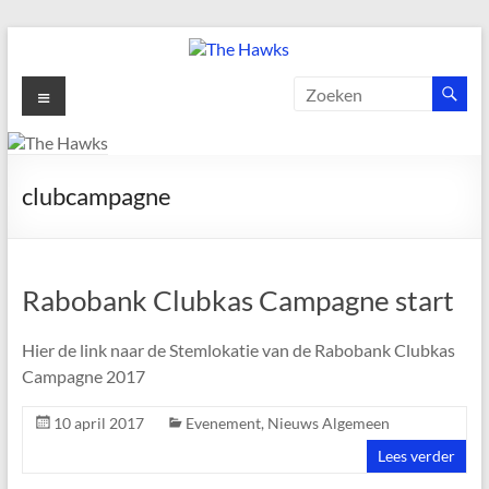
Ga
naar
de
The
Menu
inhoud
Hawks
Dé
clubcampagne
gezelligste
Modelvliegclub
van
Vught
Rabobank Clubkas Campagne start
Hier de link naar de Stemlokatie van de Rabobank Clubkas
Campagne 2017
10 april 2017
Evenement
,
Nieuws Algemeen
Lees verder