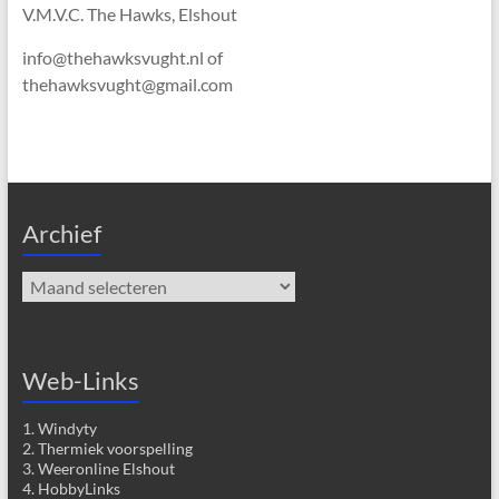
V.M.V.C. The Hawks, Elshout
info@thehawksvught.nl of
thehawksvught@gmail.com
Archief
Archief
Web-Links
1. Windyty
2. Thermiek voorspelling
3. Weeronline Elshout
4. HobbyLinks