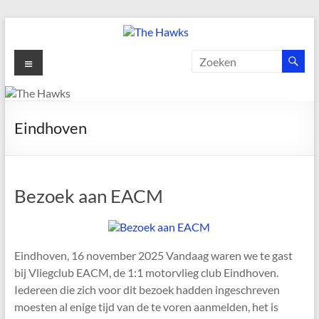
Ga
naar
de
The
Menu
inhoud
Hawks
Dé
Eindhoven
gezelligste
Modelvliegclub
van
Vught
Bezoek aan EACM
Eindhoven, 16 november 2025 Vandaag waren we te gast
bij Vliegclub EACM, de 1:1 motorvlieg club Eindhoven.
Iedereen die zich voor dit bezoek hadden ingeschreven
moesten al enige tijd van de te voren aanmelden, het is