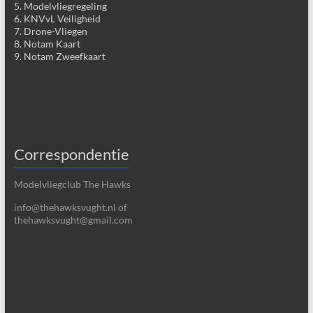
5. Modelvliegregeling
6. KNVvL Veiligheid
7. Drone-Vliegen
8. Notam Kaart
9. Notam Zweefkaart
Correspondentie
Modelvliegclub The Hawks
info@thehawksvught.nl of
thehawksvught@gmail.com