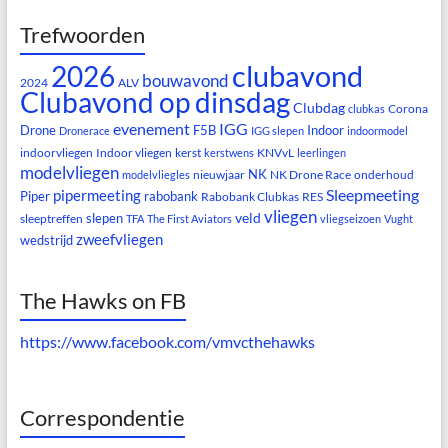
Trefwoorden
clubavond
2026
bouwavond
2024
ALV
Clubavond op dinsdag
Clubdag
Corona
clubkas
evenement
IGG
Drone
F5B
Indoor
Dronerace
IGG slepen
indoormodel
indoorvliegen
Indoor vliegen
kerst
KNVvL
kerstwens
leerlingen
modelvliegen
NK
nieuwjaar
NK Drone Race
onderhoud
modelvliegles
Sleepmeeting
pipermeeting
Piper
rabobank
Rabobank Clubkas
RES
vliegen
veld
slepen
sleeptreffen
TFA
The First Aviators
vliegseizoen
Vught
zweefvliegen
wedstrijd
The Hawks on FB
https://www.facebook.com/vmvcthehawks
Correspondentie