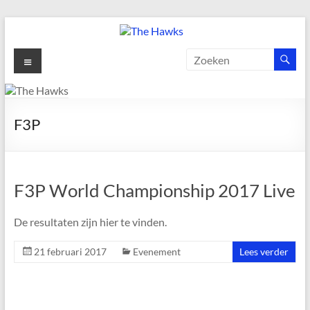
Ga
naar
de
The
Menu
inhoud
Hawks
Dé
F3P
gezelligste
Modelvliegclub
van
Vught
F3P World Championship 2017 Live
De resultaten zijn hier te vinden.
21 februari 2017
Evenement
Lees verder