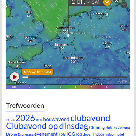
Trefwoorden
clubavond
2026
bouwavond
2024
ALV
Clubavond op dinsdag
Clubdag
Corona
clubkas
evenement
IGG
Drone
F5B
Indoor
Dronerace
IGG slepen
indoormodel