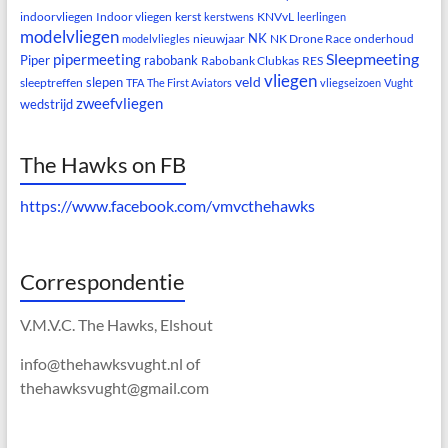
indoorvliegen
Indoor vliegen
kerst
KNVvL
kerstwens
leerlingen
modelvliegen
NK
nieuwjaar
NK Drone Race
onderhoud
modelvliegles
Sleepmeeting
pipermeeting
Piper
rabobank
Rabobank Clubkas
RES
vliegen
veld
slepen
sleeptreffen
TFA
The First Aviators
vliegseizoen
Vught
zweefvliegen
wedstrijd
The Hawks on FB
https://www.facebook.com/vmvcthehawks
Correspondentie
V.M.V.C. The Hawks, Elshout
info@thehawksvught.nl of
thehawksvught@gmail.com