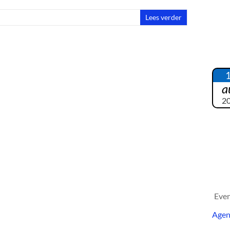
Lees verder
a
2
Eve
Age