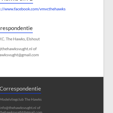
s://www.facebook.com/vmvcthehawks
respondentie
V.C. The Hawks, Elshout
@thehawksvught.nl of
awksvught@gmail.com
Correspondentie
Modelvliegclub The Hawks
info@thehawksvught.nl of
thehawksvught@gmail.com