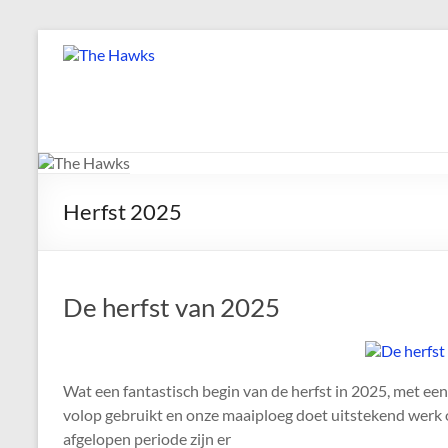
Ga
naar
The
de
Hawks
inhoud
Dé
gezelligste
Modelvliegclub
Herfst 2025
van
Vught
De herfst van 2025
Wat een fantastisch begin van de herfst in 2025, met ee
volop gebruikt en onze maaiploeg doet uitstekend werk 
afgelopen periode zijn er