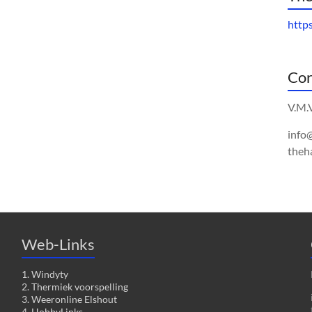
http
Cor
V.M.
info
theh
Web-Links
1. Windyty
2. Thermiek voorspelling
3. Weeronline Elshout
4. HobbyLinks