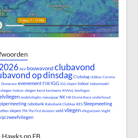
fwoorden
clubavond
2026
bouwavond
ALV
ubavond op dinsdag
Clubdag
Corona
clubkas
evenement
IGG
e
F5B
Indoor
Dronerace
IGG slepen
indoormodel
vliegen
Indoor vliegen
kerst
KNVvL
kerstwens
leerlingen
lvliegen
NK
nieuwjaar
NK Drone Race
onderhoud
modelvliegles
Sleepmeeting
pipermeeting
rabobank
Rabobank Clubkas
RES
vliegen
veld
slepen
reffen
TFA
The First Aviators
vliegseizoen
Vught
zweefvliegen
rijd
 Hawks on FB