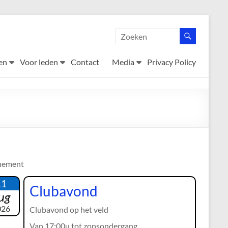
en
Voor leden
Contact
Media
Privacy Policy
nement
11
Clubavond
ug
026
Clubavond op het veld
Van 17:00u tot zonsondergang