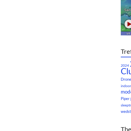
Tre
2024
Cl
Dron
indoor
mode
Piper
sleept
wedst
The