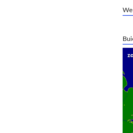
Wee
Bui