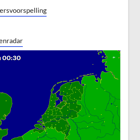
rsvoorspelling
enradar