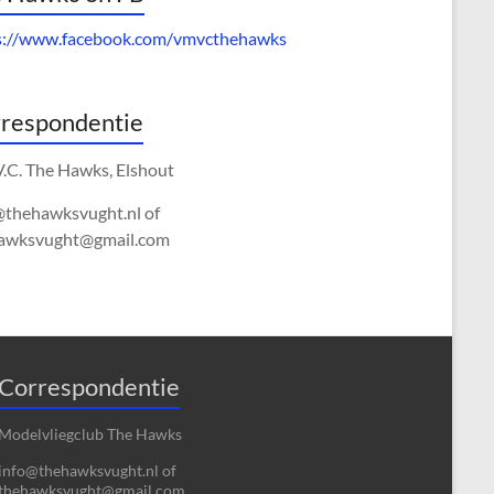
s://www.facebook.com/vmvcthehawks
respondentie
V.C. The Hawks, Elshout
@thehawksvught.nl of
awksvught@gmail.com
Correspondentie
Modelvliegclub The Hawks
info@thehawksvught.nl of
thehawksvught@gmail.com