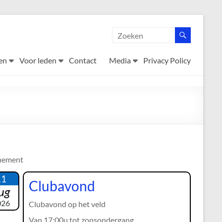
en
Voor leden
Contact
Media
Privacy Policy
nement
11
Clubavond
ug
026
Clubavond op het veld
Van 17:00u tot zonsondergang