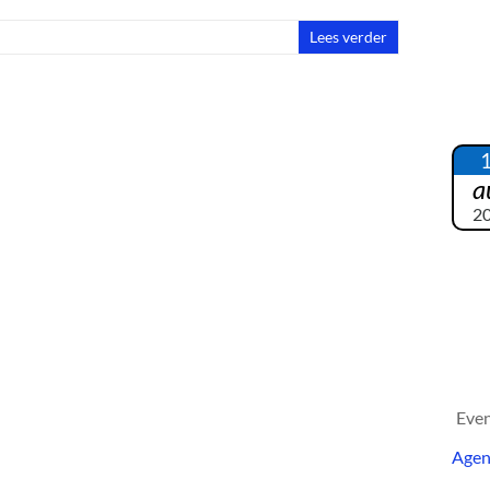
Lees verder
a
2
Eve
Age