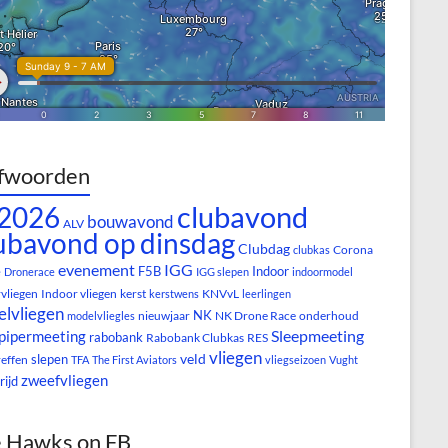
fwoorden
clubavond
2026
bouwavond
ALV
ubavond op dinsdag
Clubdag
Corona
clubkas
evenement
IGG
e
F5B
Indoor
Dronerace
IGG slepen
indoormodel
vliegen
Indoor vliegen
kerst
KNVvL
kerstwens
leerlingen
lvliegen
NK
nieuwjaar
NK Drone Race
onderhoud
modelvliegles
Sleepmeeting
pipermeeting
rabobank
Rabobank Clubkas
RES
vliegen
veld
slepen
reffen
TFA
The First Aviators
vliegseizoen
Vught
zweefvliegen
rijd
 Hawks on FB