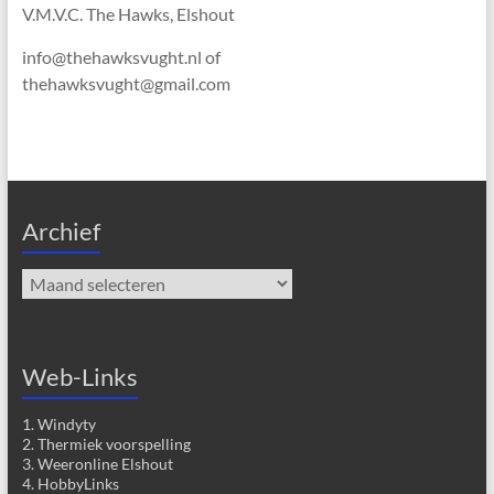
V.M.V.C. The Hawks, Elshout
info@thehawksvught.nl of
thehawksvught@gmail.com
Archief
Archief
Web-Links
1. Windyty
2. Thermiek voorspelling
3. Weeronline Elshout
4. HobbyLinks