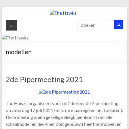
Ga
naar
de
The
Menu
inhoud
Hawks
Dé
modellen
gezelligste
Modelvliegclub
van
Vught
2de Pipermeeting 2021
The Hawks organiseert voor de 2de keer de Pipermeeting
op zaterdag 17 juli 2021 (mits de maatregelen het toelaten).
Deze meeting is een gezellige vliegbijeenkomst om alle
schaalmodellen die Piper ooit gebouwd heeft te showen en