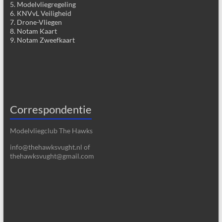
5. Modelvliegregeling
6. KNVvL Veiligheid
7. Drone-Vliegen
8. Notam Kaart
9. Notam Zweefkaart
Correspondentie
Modelvliegclub The Hawks
info@thehawksvught.nl of
thehawksvught@gmail.com