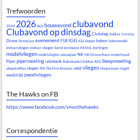
Trefwoorden
clubavond
2026
bouwavond
2024
ALV
Clubavond op dinsdag
Clubdag
Corona
clubkas
evenement
IGG
Drone
F5B
Indoor
Dronerace
IGG slepen
indoormodel
indoorvliegen
Indoor vliegen
kerst
KNVvL
kerstwens
leerlingen
modelvliegen
NK
nieuwjaar
NK Drone Race
onderhoud
modelvliegles
Sleepmeeting
pipermeeting
Piper
rabobank
Rabobank Clubkas
RES
vliegen
veld
slepen
sleeptreffen
TFA
The First Aviators
vliegseizoen
Vught
zweefvliegen
wedstrijd
The Hawks on FB
https://www.facebook.com/vmvcthehawks
Correspondentie