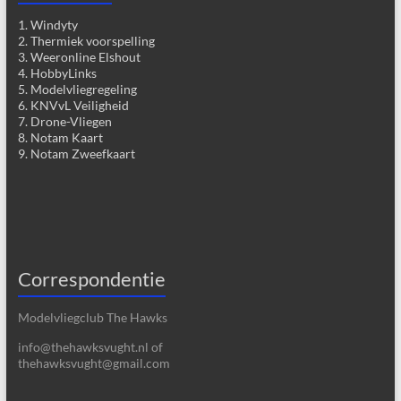
1. Windyty
2. Thermiek voorspelling
3. Weeronline Elshout
4. HobbyLinks
5. Modelvliegregeling
6. KNVvL Veiligheid
7. Drone-Vliegen
8. Notam Kaart
9. Notam Zweefkaart
Correspondentie
Modelvliegclub The Hawks
info@thehawksvught.nl of
thehawksvught@gmail.com