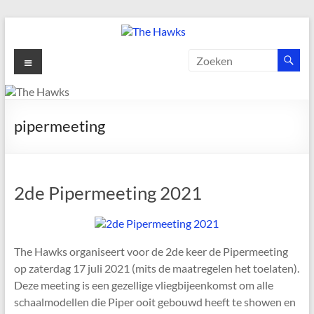
Ga
naar
de
The
Menu
inhoud
Hawks
Dé
pipermeeting
gezelligste
Modelvliegclub
van
Vught
2de Pipermeeting 2021
The Hawks organiseert voor de 2de keer de Pipermeeting
op zaterdag 17 juli 2021 (mits de maatregelen het toelaten).
Deze meeting is een gezellige vliegbijeenkomst om alle
schaalmodellen die Piper ooit gebouwd heeft te showen en