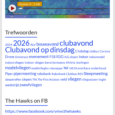
Trefwoorden
clubavond
2026
bouwavond
2024
ALV
Clubavond op dinsdag
Clubdag
Corona
clubkas
evenement
IGG
Drone
F5B
Indoor
Dronerace
IGG slepen
indoormodel
indoorvliegen
Indoor vliegen
kerst
KNVvL
kerstwens
leerlingen
modelvliegen
NK
nieuwjaar
NK Drone Race
onderhoud
modelvliegles
Sleepmeeting
pipermeeting
Piper
rabobank
Rabobank Clubkas
RES
vliegen
veld
slepen
sleeptreffen
TFA
The First Aviators
vliegseizoen
Vught
zweefvliegen
wedstrijd
The Hawks on FB
https://www.facebook.com/vmvcthehawks