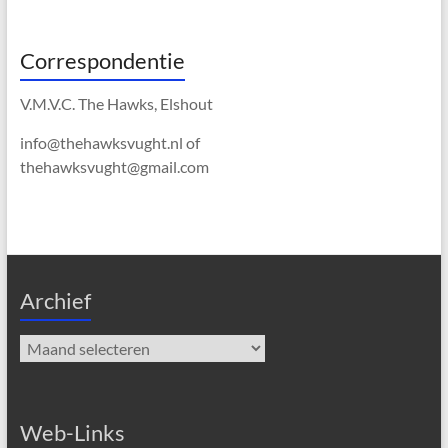
Correspondentie
V.M.V.C. The Hawks, Elshout
info@thehawksvught.nl of
thehawksvught@gmail.com
Archief
Archief
Web-Links