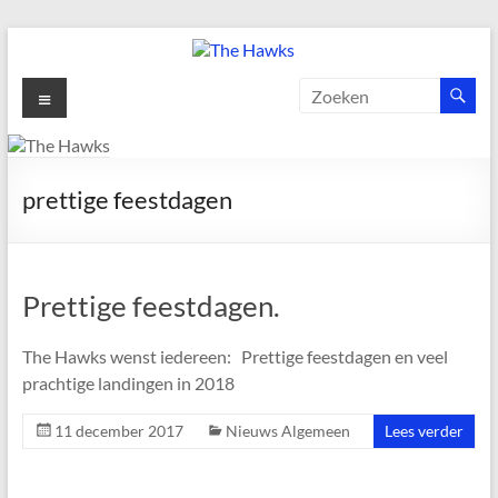
Ga
naar
de
The
Menu
inhoud
Hawks
Dé
prettige feestdagen
gezelligste
Modelvliegclub
van
Vught
Prettige feestdagen.
The Hawks wenst iedereen: Prettige feestdagen en veel
prachtige landingen in 2018
11 december 2017
Nieuws Algemeen
Lees verder