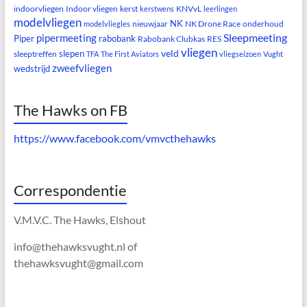
indoorvliegen
Indoor vliegen
kerst
KNVvL
kerstwens
leerlingen
modelvliegen
NK
nieuwjaar
NK Drone Race
onderhoud
modelvliegles
Sleepmeeting
pipermeeting
Piper
rabobank
Rabobank Clubkas
RES
vliegen
veld
slepen
sleeptreffen
TFA
The First Aviators
vliegseizoen
Vught
zweefvliegen
wedstrijd
The Hawks on FB
https://www.facebook.com/vmvcthehawks
Correspondentie
V.M.V.C. The Hawks, Elshout
info@thehawksvught.nl of
thehawksvught@gmail.com