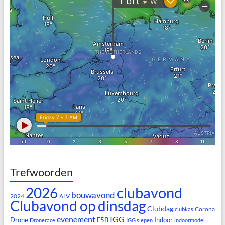
Trefwoorden
clubavond
2026
bouwavond
2024
ALV
Clubavond op dinsdag
Clubdag
Corona
clubkas
evenement
IGG
Drone
F5B
Indoor
Dronerace
IGG slepen
indoormodel