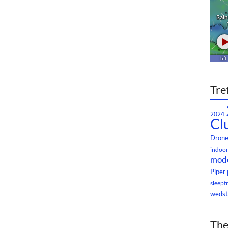
Tre
2024
Cl
Dron
indoor
mode
Piper
sleept
wedst
The