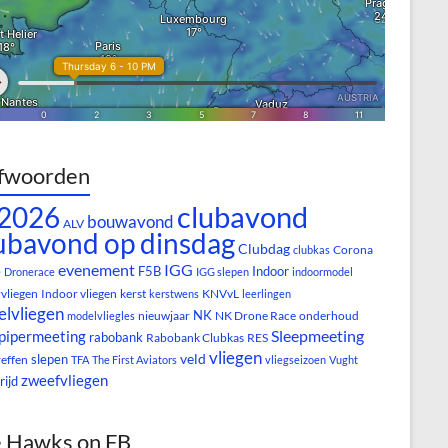
fwoorden
clubavond
2026
bouwavond
ALV
ubavond op dinsdag
Clubdag
Corona
clubkas
evenement
IGG
e
F5B
Indoor
Dronerace
IGG slepen
indoormodel
vliegen
Indoor vliegen
kerst
KNVvL
kerstwens
leerlingen
lvliegen
NK
nieuwjaar
NK Drone Race
onderhoud
modelvliegles
Sleepmeeting
pipermeeting
rabobank
Rabobank Clubkas
RES
vliegen
veld
slepen
reffen
TFA
The First Aviators
vliegseizoen
Vught
zweefvliegen
rijd
 Hawks on FB