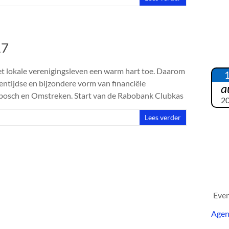
17
 lokale verenigingsleven een warm hart toe. Daarom
tijdse en bijzondere vorm van financiële
a
nbosch en Omstreken. Start van de Rabobank Clubkas
2
Lees verder
Eve
Age