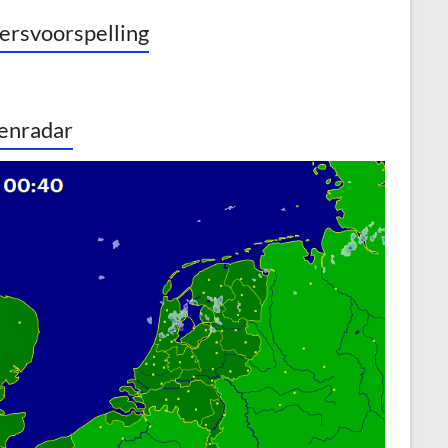
rsvoorspelling
enradar