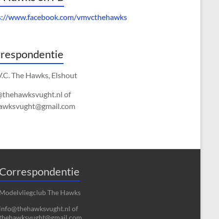
s://www.facebook.com/vmvcthehawks
respondentie
V.C. The Hawks, Elshout
@thehawksvught.nl of
awksvught@gmail.com
Correspondentie
Modelvliegclub The Hawks
info@thehawksvught.nl of
thehawksvught@gmail.com