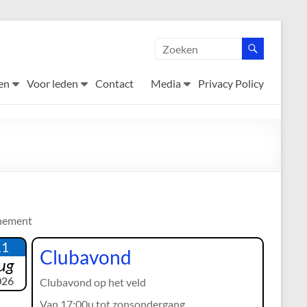
en
Voor leden
Contact
Media
Privacy Policy
nement
11
Clubavond
ug
026
Clubavond op het veld
Van 17:00u tot zonsondergang