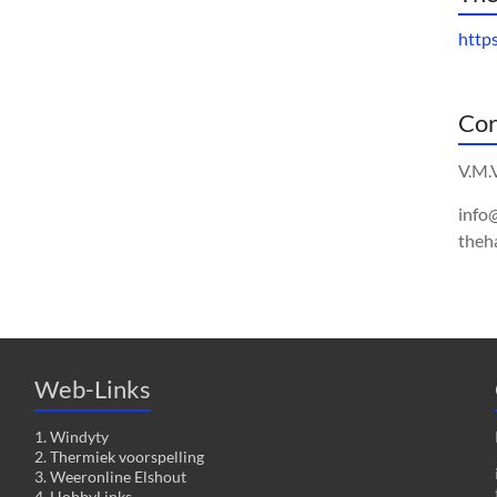
http
Cor
V.M.
info
theh
Web-Links
1. Windyty
2. Thermiek voorspelling
3. Weeronline Elshout
4. HobbyLinks