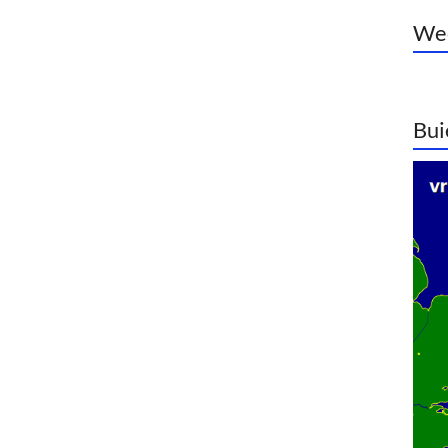
Wee
Bui