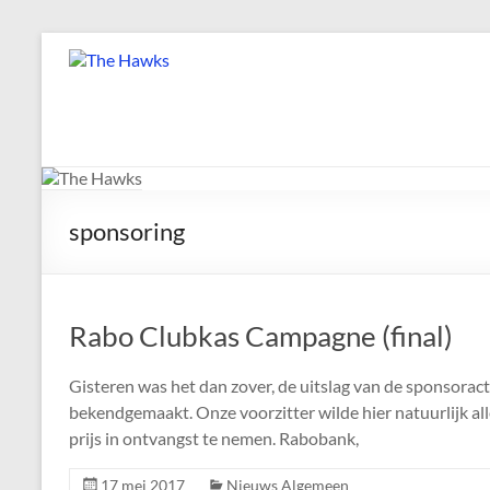
Ga
naar
The
de
Hawks
inhoud
Dé
gezelligste
Modelvliegclub
sponsoring
van
Vught
Rabo Clubkas Campagne (final)
Gisteren was het dan zover, de uitslag van de sponsor
bekendgemaakt. Onze voorzitter wilde hier natuurlijk al
prijs in ontvangst te nemen. Rabobank,
17 mei 2017
Nieuws Algemeen