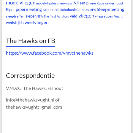
modelvliegen
NK
nieuwjaar
NK Drone Race
onderhoud
modelvliegles
Sleepmeeting
pipermeeting
Piper
rabobank
Rabobank Clubkas
RES
vliegen
veld
slepen
sleeptreffen
TFA
The First Aviators
vliegseizoen
Vught
zweefvliegen
wedstrijd
The Hawks on FB
https://www.facebook.com/vmvcthehawks
Correspondentie
V.M.V.C. The Hawks, Elshout
info@thehawksvught.nl of
thehawksvught@gmail.com