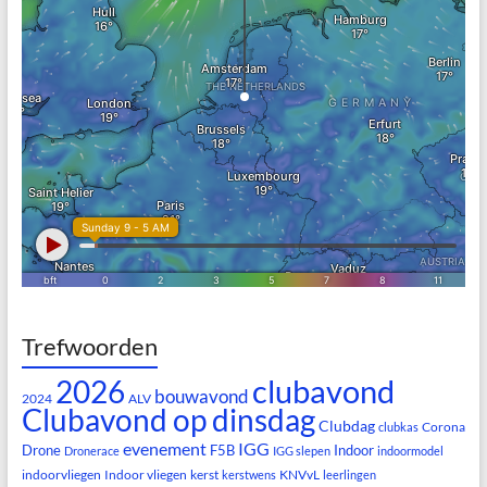
Trefwoorden
clubavond
2026
bouwavond
2024
ALV
Clubavond op dinsdag
Clubdag
Corona
clubkas
evenement
IGG
Drone
F5B
Indoor
Dronerace
IGG slepen
indoormodel
indoorvliegen
Indoor vliegen
kerst
KNVvL
kerstwens
leerlingen