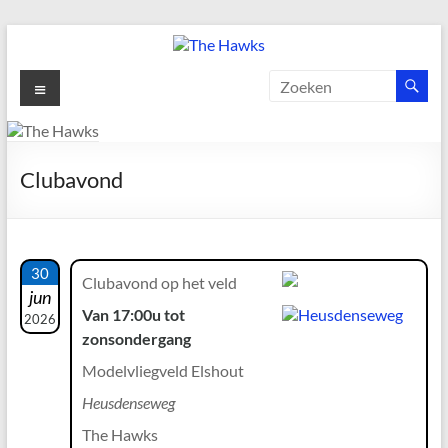
Ga
naar
de
The
Menu
inhoud
Hawks
Dé
Clubavond
gezelligste
Modelvliegclub
van
Vught
30
Clubavond op het veld
jun
Van 17:00u tot
2026
zonsondergang
Modelvliegveld Elshout
Heusdenseweg
The Hawks