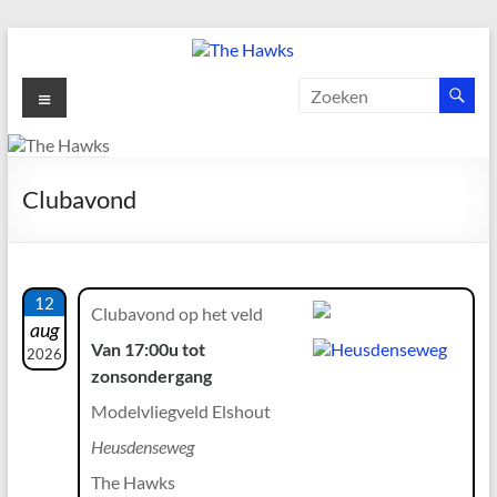
Ga
naar
de
The
Menu
inhoud
Hawks
Dé
Clubavond
gezelligste
Modelvliegclub
van
Vught
12
Clubavond op het veld
aug
Van 17:00u tot
2026
zonsondergang
Modelvliegveld Elshout
Heusdenseweg
The Hawks