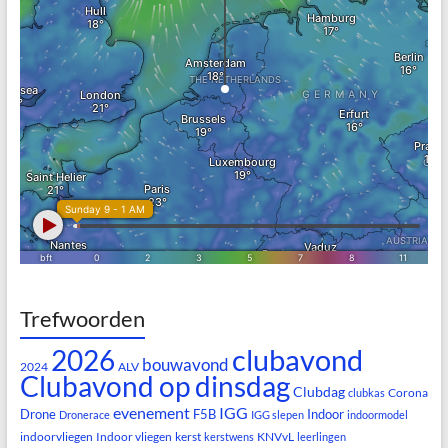
Trefwoorden
clubavond
2026
bouwavond
2024
ALV
Clubavond op dinsdag
Clubdag
Corona
clubkas
evenement
IGG
Drone
F5B
Indoor
Dronerace
IGG slepen
indoormodel
indoorvliegen
Indoor vliegen
kerst
KNVvL
kerstwens
leerlingen