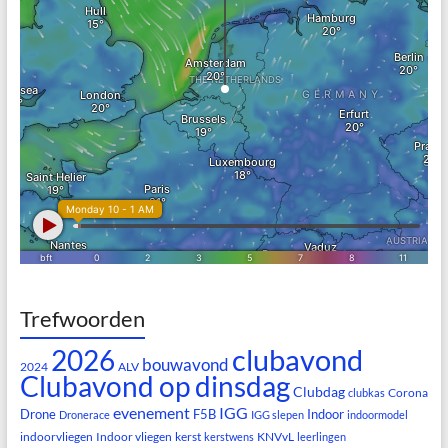
Trefwoorden
clubavond
2026
bouwavond
2024
ALV
Clubavond op dinsdag
Clubdag
Corona
clubkas
evenement
IGG
Drone
F5B
Indoor
Dronerace
IGG slepen
indoormodel
indoorvliegen
Indoor vliegen
kerst
KNVvL
kerstwens
leerlingen