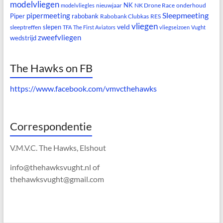
modelvliegen
NK
nieuwjaar
NK Drone Race
onderhoud
modelvliegles
Sleepmeeting
pipermeeting
Piper
rabobank
Rabobank Clubkas
RES
vliegen
veld
slepen
sleeptreffen
TFA
The First Aviators
vliegseizoen
Vught
zweefvliegen
wedstrijd
The Hawks on FB
https://www.facebook.com/vmvcthehawks
Correspondentie
V.M.V.C. The Hawks, Elshout
info@thehawksvught.nl of
thehawksvught@gmail.com