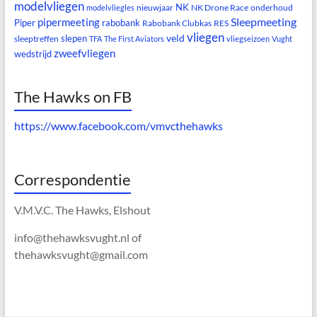
modelvliegen
NK
nieuwjaar
NK Drone Race
onderhoud
modelvliegles
Sleepmeeting
pipermeeting
Piper
rabobank
Rabobank Clubkas
RES
vliegen
veld
slepen
sleeptreffen
TFA
The First Aviators
vliegseizoen
Vught
zweefvliegen
wedstrijd
The Hawks on FB
https://www.facebook.com/vmvcthehawks
Correspondentie
V.M.V.C. The Hawks, Elshout
info@thehawksvught.nl of
thehawksvught@gmail.com