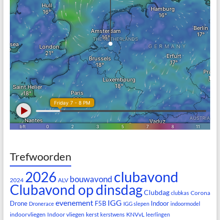
Trefwoorden
clubavond
2026
bouwavond
2024
ALV
Clubavond op dinsdag
Clubdag
Corona
clubkas
evenement
IGG
Drone
F5B
Indoor
Dronerace
IGG slepen
indoormodel
indoorvliegen
Indoor vliegen
kerst
KNVvL
kerstwens
leerlingen