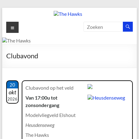
Ga
naar
de
The
Menu
inhoud
Hawks
Dé
Clubavond
gezelligste
Modelvliegclub
van
Vught
20
Clubavond op het veld
okt
Van 17:00u tot
2026
zonsondergang
Modelvliegveld Elshout
Heusdenseweg
The Hawks