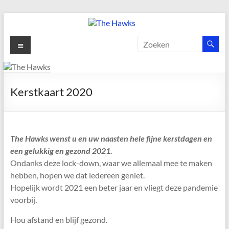
Ga
naar
de
The
Menu
inhoud
Hawks
Dé
Kerstkaart 2020
gezelligste
Modelvliegclub
van
Vught
The Hawks wenst u en uw naasten hele fijne kerstdagen en
een gelukkig en gezond 2021.
Ondanks deze lock-down, waar we allemaal mee te maken
hebben, hopen we dat iedereen geniet.
Hopelijk wordt 2021 een beter jaar en vliegt deze pandemie
voorbij.
Hou afstand en blijf gezond.