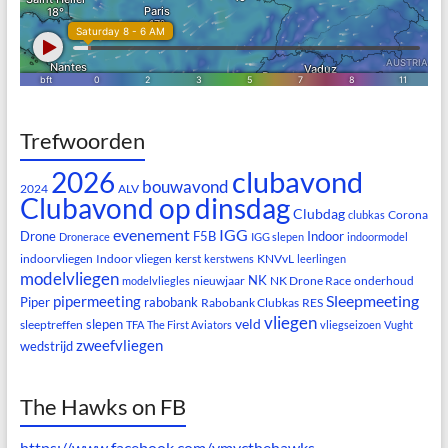
Trefwoorden
clubavond
2026
bouwavond
2024
ALV
Clubavond op dinsdag
Clubdag
Corona
clubkas
evenement
IGG
Drone
F5B
Indoor
Dronerace
IGG slepen
indoormodel
indoorvliegen
Indoor vliegen
kerst
KNVvL
kerstwens
leerlingen
modelvliegen
NK
nieuwjaar
NK Drone Race
onderhoud
modelvliegles
Sleepmeeting
pipermeeting
Piper
rabobank
Rabobank Clubkas
RES
vliegen
veld
slepen
sleeptreffen
TFA
The First Aviators
vliegseizoen
Vught
zweefvliegen
wedstrijd
The Hawks on FB
https://www.facebook.com/vmvcthehawks