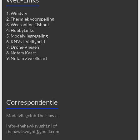
1. Windyty
2. Thermiek voorspelling
3. Weeronline Elshout
4. HobbyLinks
5. Modelvliegregeling
6. KNVvL Veiligheid
7. Drone-Vliegen
8. Notam Kaart
9. Notam Zweefkaart
Correspondentie
Modelvliegclub The Hawks
info@thehawksvught.nl of
thehawksvught@gmail.com