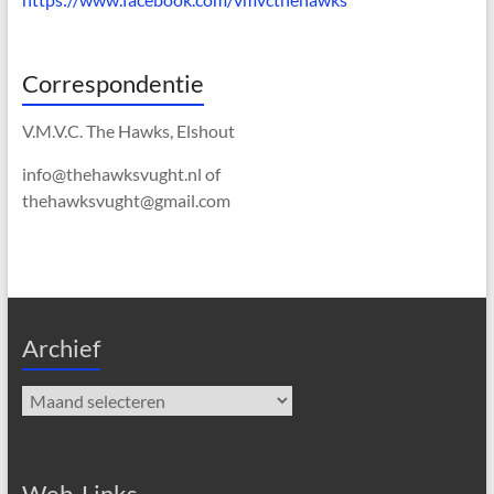
Correspondentie
V.M.V.C. The Hawks, Elshout
info@thehawksvught.nl of
thehawksvught@gmail.com
Archief
Archief
Web-Links