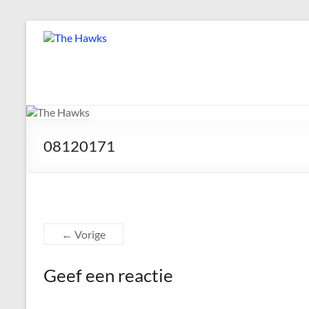
Ga
naar
The
de
Hawks
inhoud
Dé
gezelligste
Modelvliegclub
08120171
van
Vught
← Vorige
Geef een reactie