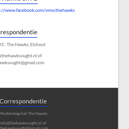
s://www.facebook.com/vmvcthehawks
respondentie
V.C. The Hawks, Elshout
@thehawksvught.nl of
awksvught@gmail.com
Correspondentie
Modelvliegclub The Hawks
info@thehawksvught.nl of
thehawksvught@gmail.com