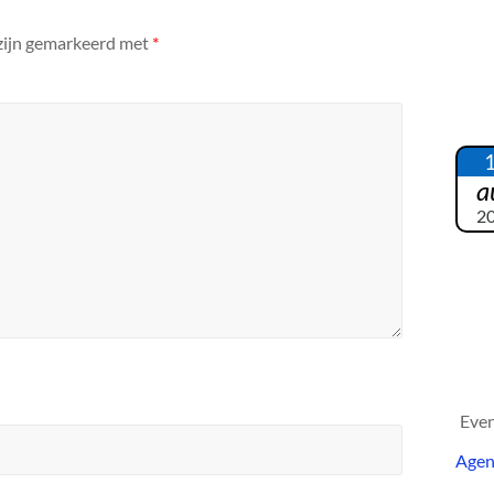
 zijn gemarkeerd met
*
a
2
Eve
Age