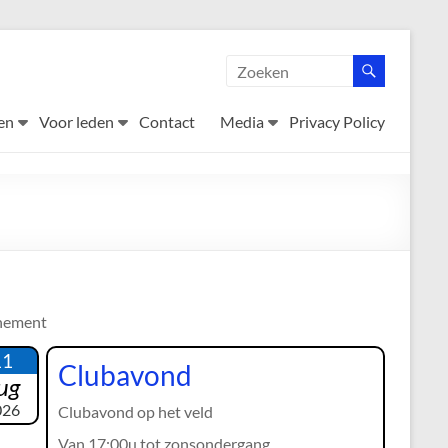
en
Voor leden
Contact
Media
Privacy Policy
nement
11
Clubavond
ug
026
Clubavond op het veld
Van 17:00u tot zonsondergang