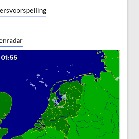
rsvoorspelling
enradar