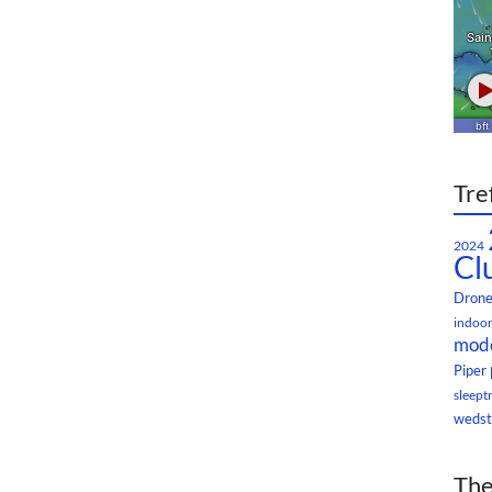
Tre
2024
Cl
Dron
indoor
mode
Piper
sleept
wedst
The