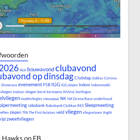
fwoorden
clubavond
2026
bouwavond
ALV
ubavond op dinsdag
Clubdag
Corona
clubkas
evenement
IGG
e
F5B
Indoor
Dronerace
IGG slepen
indoormodel
vliegen
Indoor vliegen
kerst
KNVvL
kerstwens
leerlingen
lvliegen
NK
nieuwjaar
NK Drone Race
onderhoud
modelvliegles
Sleepmeeting
pipermeeting
rabobank
Rabobank Clubkas
RES
vliegen
veld
slepen
reffen
TFA
The First Aviators
vliegseizoen
Vught
zweefvliegen
rijd
 Hawks on FB