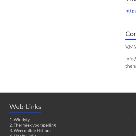
http
Cor
V.M.
info
theh
Web-Links
1. Windyty
2. Thermiek voorspelling
3. Weeronline Elshout
4. HobbyLinks