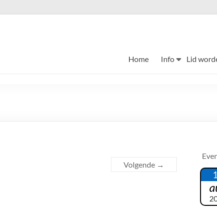
Home
Info
Lid word
Eve
Volgende →
a
2