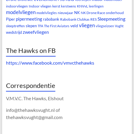
indoorvliegen
Indoor vliegen
kerst
KNVvL
kerstwens
leerlingen
modelvliegen
NK
nieuwjaar
NK Drone Race
onderhoud
modelvliegles
Sleepmeeting
pipermeeting
Piper
rabobank
Rabobank Clubkas
RES
vliegen
veld
slepen
sleeptreffen
TFA
The First Aviators
vliegseizoen
Vught
zweefvliegen
wedstrijd
The Hawks on FB
https://www.facebook.com/vmvcthehawks
Correspondentie
V.M.V.C. The Hawks, Elshout
info@thehawksvught.nl of
thehawksvught@gmail.com