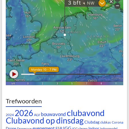
Trefwoorden
clubavond
2026
bouwavond
2024
ALV
Clubavond op dinsdag
Clubdag
Corona
clubkas
evenement
IGG
Drone
F5B
Indoor
Dronerace
IGG slepen
indoormodel