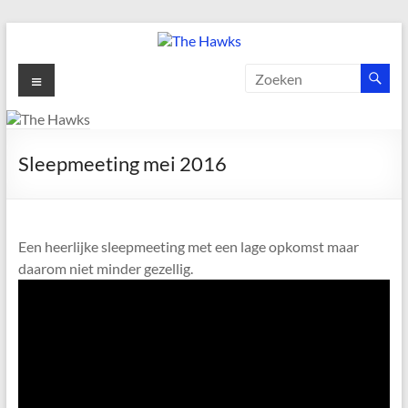
Ga
naar
de
The
Menu
inhoud
Hawks
Dé
Sleepmeeting mei 2016
gezelligste
Modelvliegclub
van
Vught
Een heerlijke sleepmeeting met een lage opkomst maar
daarom niet minder gezellig.