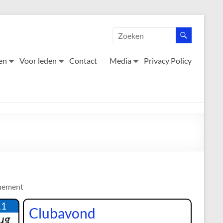
en
Voor leden
Contact
Media
Privacy Policy
nement
11
Clubavond
ug