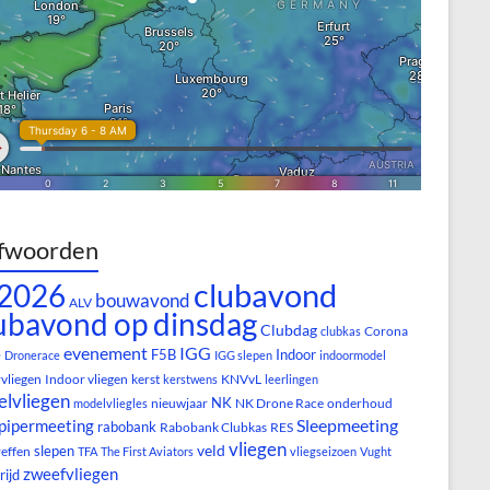
fwoorden
clubavond
2026
bouwavond
ALV
ubavond op dinsdag
Clubdag
Corona
clubkas
evenement
IGG
e
F5B
Indoor
Dronerace
IGG slepen
indoormodel
vliegen
Indoor vliegen
kerst
KNVvL
kerstwens
leerlingen
lvliegen
NK
nieuwjaar
NK Drone Race
onderhoud
modelvliegles
Sleepmeeting
pipermeeting
rabobank
Rabobank Clubkas
RES
vliegen
veld
slepen
reffen
TFA
The First Aviators
vliegseizoen
Vught
zweefvliegen
rijd