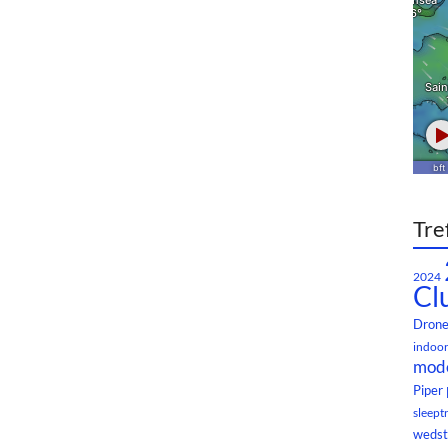
Tre
2024
Cl
Dron
indoor
mode
Piper
sleept
wedst