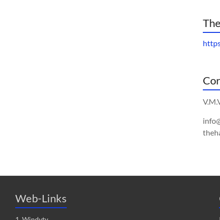
The
http
Cor
V.M.
info
theh
Web-Links
1. Windyty