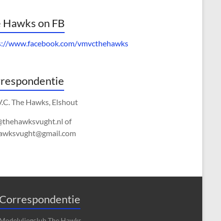
 Hawks on FB
s://www.facebook.com/vmvcthehawks
respondentie
V.C. The Hawks, Elshout
@thehawksvught.nl of
awksvught@gmail.com
Correspondentie
Modelvliegclub The Hawks