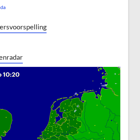
nda
rsvoorspelling
enradar