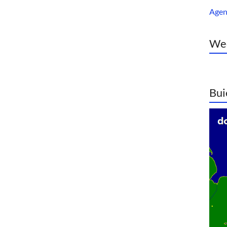
Age
Wee
Bui