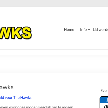
Home
Info
Lid word
Hawks
Eve
a
geven voor onze modelvliegclub om te mogen