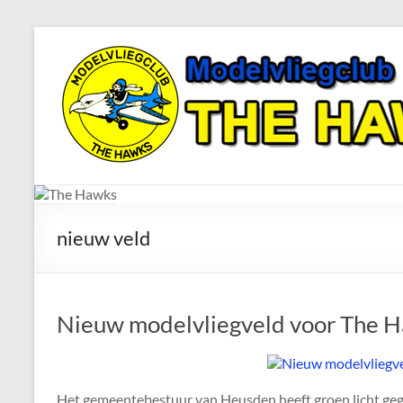
Ga
naar
The
de
Hawks
inhoud
Dé
gezelligste
Modelvliegclub
van
Vught
nieuw veld
Nieuw modelvliegveld voor The 
Het gemeentebestuur van Heusden heeft groen licht ge