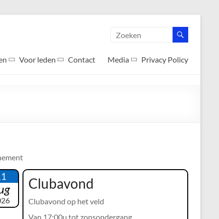
en
Voor leden
Contact
Media
Privacy Policy
nement
11
Clubavond
ug
026
Clubavond op het veld
Van 17:00u tot zonsondergang