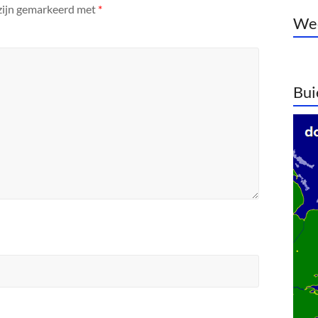
 zijn gemarkeerd met
*
Wee
Bui