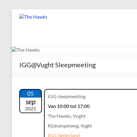
Ga
naar
The
de
Hawks
inhoud
Dé
gezelligste
Modelvliegclub
IGG@Vught Sleepmeeting
van
Vught
05
IGG sleepmeeting
sep
Van 10:00 tot 17:00
2021
The Hawks, Vught
Rijskampenweg, Vught
IGG Nederland