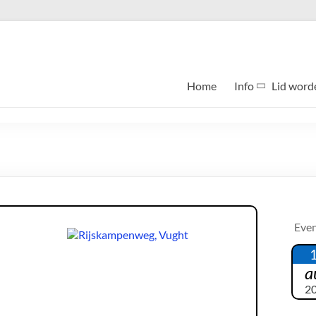
Home
Info
Lid word
Eve
a
2