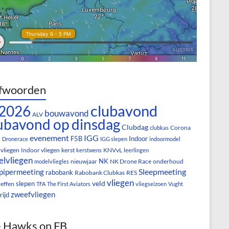
fwoorden
clubavond
2026
bouwavond
ALV
ubavond op dinsdag
Clubdag
Corona
clubkas
evenement
IGG
e
F5B
Indoor
Dronerace
IGG slepen
indoormodel
vliegen
Indoor vliegen
kerst
KNVvL
kerstwens
leerlingen
lvliegen
NK
nieuwjaar
NK Drone Race
onderhoud
modelvliegles
Sleepmeeting
pipermeeting
rabobank
Rabobank Clubkas
RES
vliegen
veld
slepen
reffen
TFA
The First Aviators
vliegseizoen
Vught
zweefvliegen
rijd
 Hawks on FB