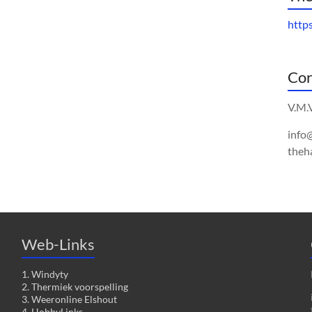
http
Cor
V.M.
info
theh
Web-Links
1. Windyty
2. Thermiek voorspelling
3. Weeronline Elshout
4. HobbyLinks