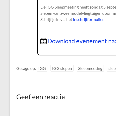
De IGG Sleepmeeting heeft zondag 5 sept
Slepen van zweefmodelvliegtuigen door mo
Schrijf je in via het
inschrijfformulier
.
Download evenement na
Getagd op:
IGG
IGG slepen
Sleepmeeting
sle
Geef een reactie