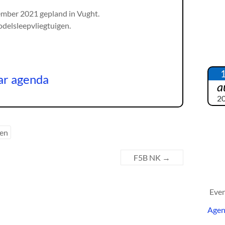
ember 2021 gepland in Vught.
delsleepvliegtuigen.
ar agenda
a
2
pen
F5B NK
→
Eve
Age