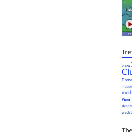
Tre
2024
Cl
Dron
indoor
mode
Piper
sleept
wedst
The