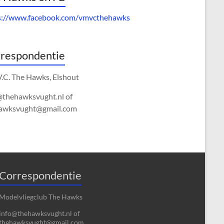
s://www.facebook.com/vmvcthehawks
respondentie
V.C. The Hawks, Elshout
@thehawksvught.nl of
awksvught@gmail.com
Correspondentie
Modelvliegclub The Hawks
info@thehawksvught.nl of
thehawksvught@gmail.com