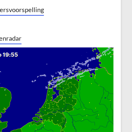
rsvoorspelling
enradar