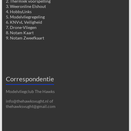
2. Thermiek voorspelling
3. Weeronline Elshout
4. HobbyLinks
5. Modelvliegregeling
6. KNVvL Veiligheid
7. Drone-Vliegen
8. Notam Kaart
9. Notam Zweefkaart
Correspondentie
Modelvliegclub The Hawks
info@thehawksvught.nl of
thehawksvught@gmail.com