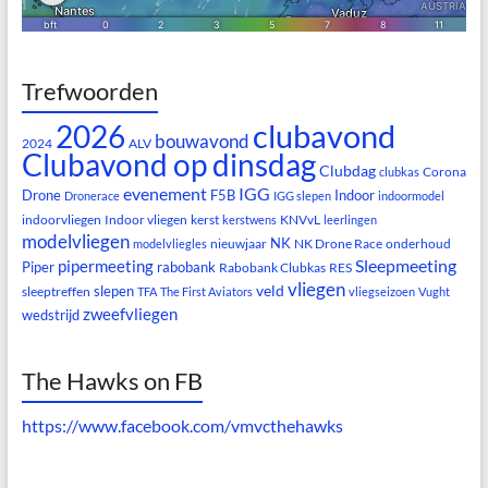
Trefwoorden
clubavond
2026
bouwavond
2024
ALV
Clubavond op dinsdag
Clubdag
Corona
clubkas
evenement
IGG
Drone
F5B
Indoor
Dronerace
IGG slepen
indoormodel
indoorvliegen
Indoor vliegen
kerst
KNVvL
kerstwens
leerlingen
modelvliegen
NK
nieuwjaar
NK Drone Race
onderhoud
modelvliegles
Sleepmeeting
pipermeeting
Piper
rabobank
Rabobank Clubkas
RES
vliegen
veld
slepen
sleeptreffen
TFA
The First Aviators
vliegseizoen
Vught
zweefvliegen
wedstrijd
The Hawks on FB
https://www.facebook.com/vmvcthehawks