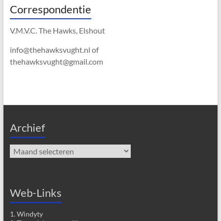
Correspondentie
V.M.V.C. The Hawks, Elshout
info@thehawksvught.nl of
thehawksvught@gmail.com
Archief
Archief
Web-Links
1. Windyty