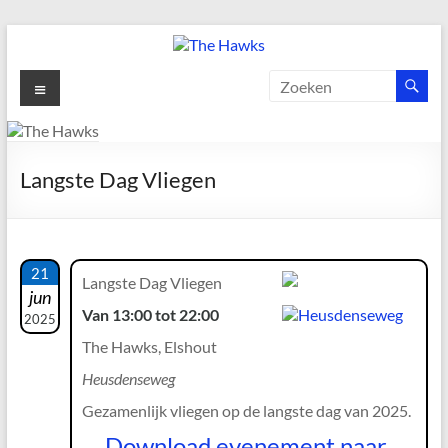
Ga
naar
de
The
Menu
inhoud
Hawks
Dé
Langste Dag Vliegen
gezelligste
Modelvliegclub
van
Vught
21
Langste Dag Vliegen
jun
Van 13:00 tot 22:00
2025
The Hawks, Elshout
Heusdenseweg
Gezamenlijk vliegen op de langste dag van 2025.
Download evenement naar